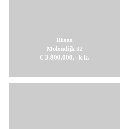
Rhoon
Molendijk 32
€ 3.800.000,- k.k.
9
Kamers
4
Slaapkamers
2