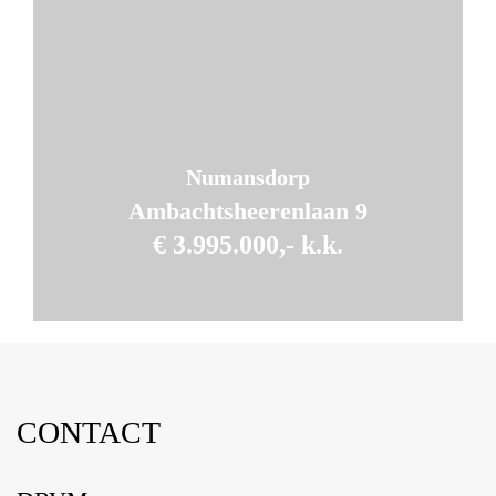
343 m
Woonoppervlakte
2
5.100 m
Perceeloppervlakte
Numansdorp
Ambachtsheerenlaan 9
€ 3.995.000,- k.k.
12
CONTACT
Kamers
9