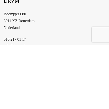
DRVM
Slaapkamers
2
368 m
Woonoppervlakte
Boompjes 680
2
51.484 m
3011 XZ Rotterdam
Perceeloppervlakte
Nederland
010 217 01 17
info@drvm.nl
DIRECT NAAR
Over DRVM
Verkoopmakelaar
Aankoopmakelaar