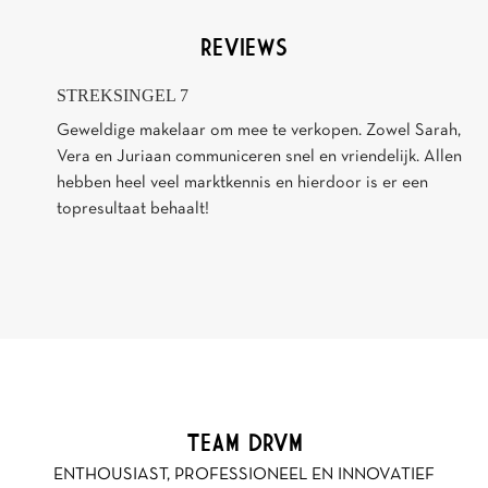
2
134 m
REVIEWS
Woonoppervlakte
2
58 m
STREKSINGEL 7
Perceeloppervlakte
Geweldige makelaar om mee te verkopen. Zowel Sarah,
Vera en Juriaan communiceren snel en vriendelijk. Allen
hebben heel veel marktkennis en hierdoor is er een
topresultaat behaalt!
TEAM DRVM
ENTHOUSIAST, PROFESSIONEEL EN INNOVATIEF