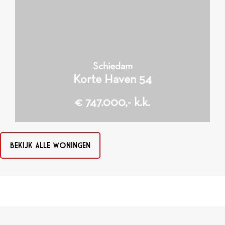
Slaapkamers
2
253 m
Woonoppervlakte
2
1.800 m
Perceeloppervlakte
Schiedam
Korte Haven 54
€ 747.000,- k.k.
BEKIJK ALLE WONINGEN
7
Kamers
3
Slaapkamers