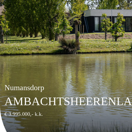
Numansdorp
AMBACHTSHEERENLA
€ 3.995.000,- k.k.