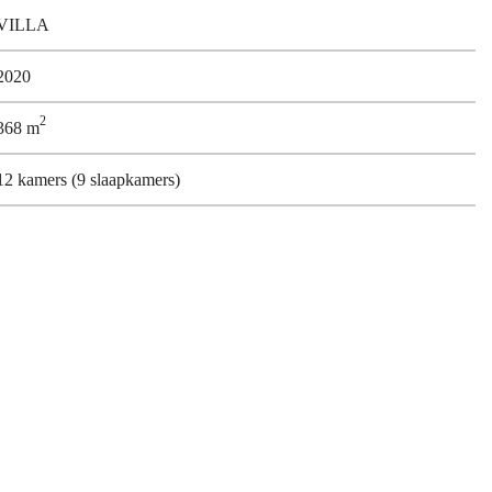
VILLA
2020
2
368 m
12 kamers (9 slaapkamers)