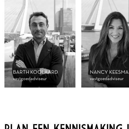
BARTH KOOLAARD
NANCY KEESMA
vastgoedadviseur
vastgoedadviseur
PLAN EEN KENNISMAKING