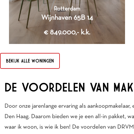
Rotterdam
Wijnhaven 65B 14
€ 849.000,- k.k.
BEKIJK ALLE WONINGEN
3
DE VOORDELEN VAN MA
Kamers
2
Door onze jarenlange ervaring als aankoopmakelaar, 
Slaapkamers
Den Haag. Daarom bieden we je een all-in pakket, waar
2
123 m
waar ik woon, is wie ik ben! De voordelen van DRVM 
Woonoppervlakte