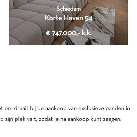
Schiedam
Korte Haven 54
€ 747.000,- k.k.
7
Kamers
3
Slaapkamers
2
134 m
t om draait bij de aankoop van exclusieve panden in
Woonoppervlakte
p zijn plek valt, zodat je na aankoop kunt zeggen:
2
58 m
Perceeloppervlakte