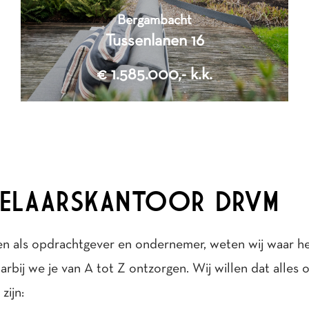
Bergambacht
Tussenlanen 16
€ 1.585.000,- k.k.
8
Kamers
4
KELAARSKANTOOR DRVM
Slaapkamers
2
253 m
en als opdrachtgever en ondernemer, weten wij waar he
Woonoppervlakte
bij we je van A tot Z ontzorgen. Wij willen dat alles o
2
1.800 m
zijn:
Perceeloppervlakte