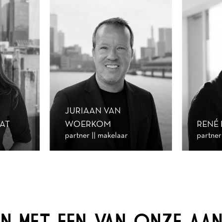
JURIAAN VAN
AT
WOERKOM
RENÉ
partner || makelaar
partner
 IN MET EEN VAN ONZE A