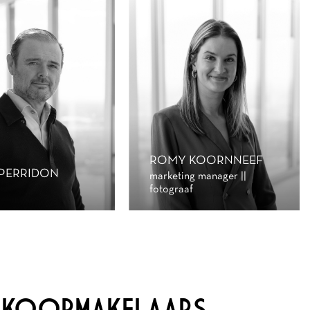
ROMY KOORNNEEF
 PERRIDON
marketing manager ||
fotograaf
ANKOOPMAKELAARS