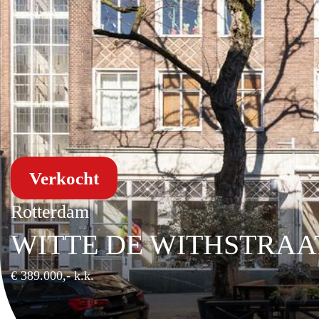
Verkocht
Rotterdam
WITTE DE WITHSTRAA
€ 389.000,- k.k.