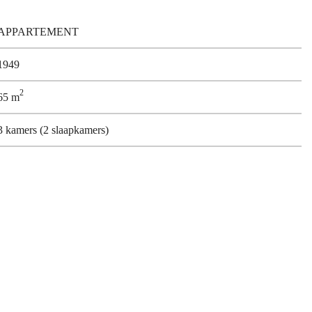
APPARTEMENT
1949
2
65 m
3 kamers (2 slaapkamers)