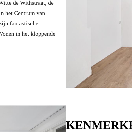
itte de Withstraat, de
e in het Centrum van
ijn fantastische
 Wonen in het kloppende
KENMERK