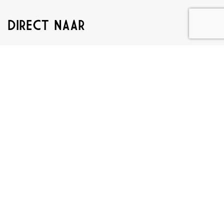
DIRECT NAAR
Over DRVM
Verkoopmakelaar
Aankoopmakelaar
Stille verkoop
Taxaties
Vacatures
INFORMATIE
Veelgestelde vragen
Contact