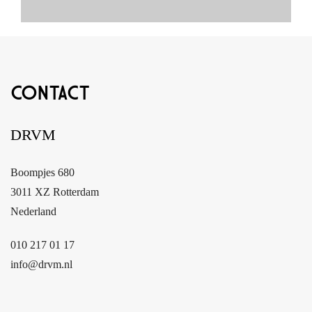
CONTACT
3
Kamers
2
DRVM
Slaapkamers
2
130 m
Boompjes 680
Woonoppervlakte
3011 XZ Rotterdam
Nederland
010 217 01 17
info@drvm.nl