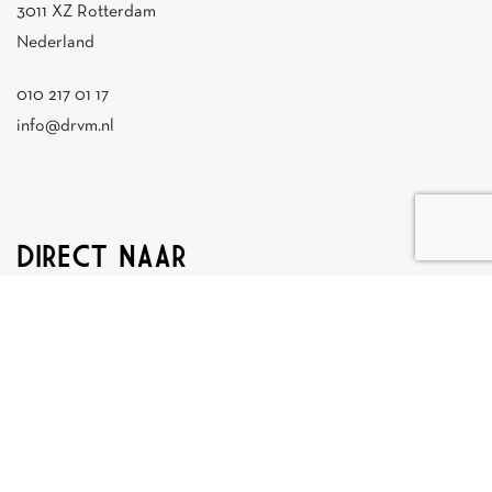
3011 XZ Rotterdam
Nederland
010 217 01 17
info@drvm.nl
DIRECT NAAR
Over DRVM
Verkoopmakelaar
Aankoopmakelaar
Stille verkoop
Taxaties
Vacatures