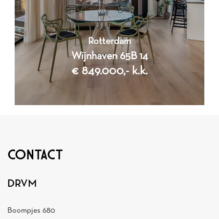
Rotterdam
Wijnhaven 65B 14
€ 849.000,- k.k.
CONTACT
3
Kamers
2
DRVM
Slaapkamers
2
123 m
Woonoppervlakte
Boompjes 680