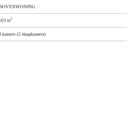
BOVENWONING
2
103 m
3 kamers (2 slaapkamers)