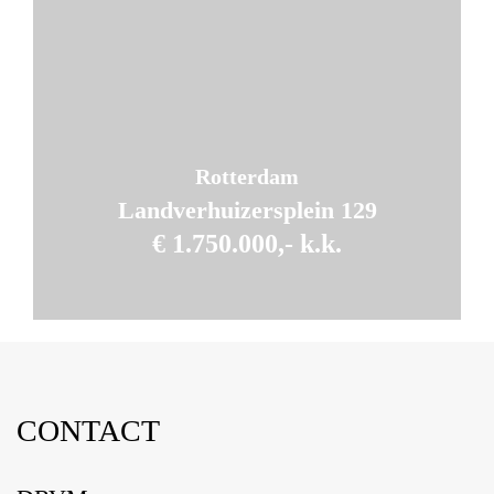
340 m
Woonoppervlakte
2
314 m
Perceeloppervlakte
Rotterdam
Landverhuizersplein 129
€ 1.750.000,- k.k.
CONTACT
5