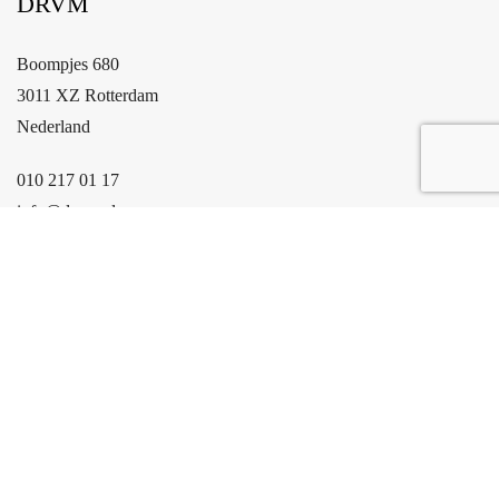
DRVM
Kamers
4
Slaapkamers
Boompjes 680
2
254 m
3011 XZ Rotterdam
Woonoppervlakte
Nederland
010 217 01 17
info@drvm.nl
DIRECT NAAR
Over DRVM
Verkoopmakelaar
Aankoopmakelaar