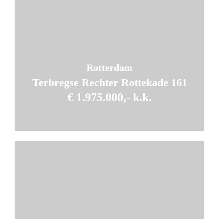
Rotterdam
Terbregse Rechter Rottekade 161
€ 1.975.000,- k.k.
7
Kamers
6
Slaapkamers
2