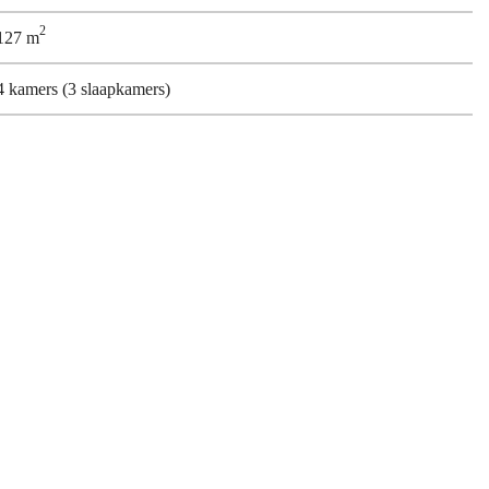
2
127 m
4 kamers (3 slaapkamers)