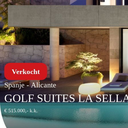
Verkocht
Spanje - Alicante
GOLF SUITES LA SELL
€ 515.000,- k.k.